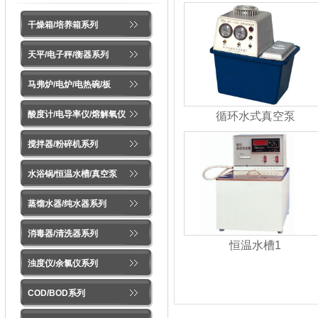
干燥箱/培养箱系列
天平/电子秤/衡器系列
马弗炉/电炉/电热碗/板
酸度计/电导率仪/熔解氧仪
循环水式真空泵
搅拌器/粉碎机系列
水浴锅/恒温水槽/真空泵
蒸馏水器/纯水器系列
消毒器/清洗器系列
恒温水槽1
浊度仪/余氯仪系列
COD/BOD系列